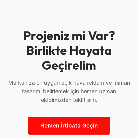
yerinde montaj hizmeti sağlıyoruz. Ayrıca
Avrupa ve MENA bölgesine ihracat ve
kurulum desteğimiz mevcuttur.
Projeniz mi Var?
Birlikte Hayata
Geçirelim
Markanıza en uygun açık hava reklam ve mimari
tasarımı belirlemek için hemen uzman
ekibimizden teklif alın.
Hemen İrtibata Geçin