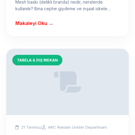
Mesh baskı (delikli branda) nedir, nerelerde
kullanılır? Bina cephe giydirme ve inşaat iskele
kaplama uygulamaları, rüzgar dayanımı ve fiyat
detayları.
Makaleyi Oku →
TABELA & DIŞ MEKAN
21 Temmuz
ARC Reklam Üretim Departmanı